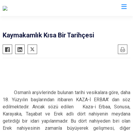
Tokat
Kaymakamlık Kısa Bir Tarihçesi
Almus
Reşadiye
Artova
Sulusaray
Başçiftlik
Turhal
Erbaa
Yeşilyurt
Niksar
Zile
Osmanlı arşivlerinde bulunan tarihi vesikalara göre, daha
Pazar
18. Yüzyılın başlarından itibaren KAZA-İ ERBAA’ dan söz
edilmektedir. Ancak sözü edilen Kaza-i Erbaa, Sonusa,
Karayaka, Taşabat ve Erek adlı dört nahiyenin meydana
getirdiği bir idari yapılanmadır. Bu dört nahiyeden biri olan
Erek nahiyesinin zamanla büyüyerek gelişmesi, diğer